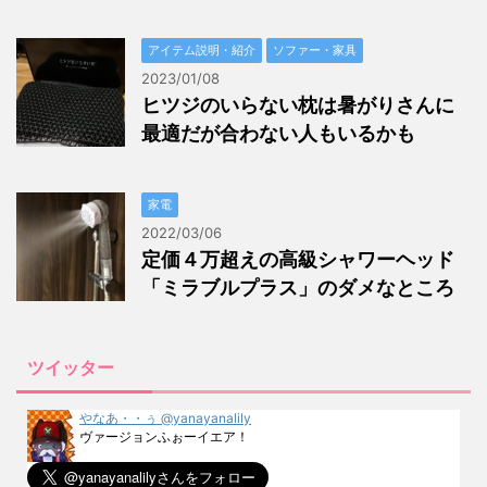
アイテム説明・紹介
ソファー・家具
2023/01/08
ヒツジのいらない枕は暑がりさんに
最適だが合わない人もいるかも
家電
2022/03/06
定価４万超えの高級シャワーヘッド
「ミラブルプラス」のダメなところ
ツイッター
やなあ・・ぅ @yanayanalily
ヴァージョンふぉーイエア！