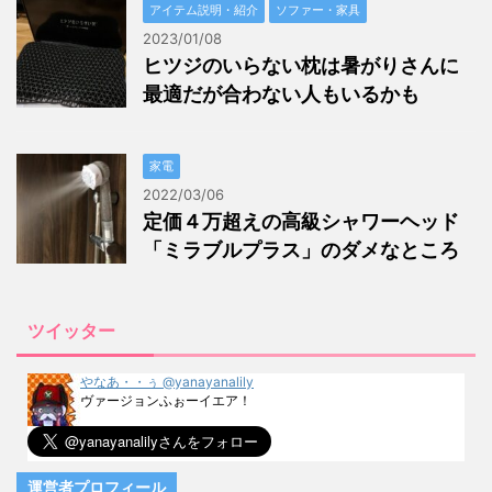
アイテム説明・紹介
ソファー・家具
2023/01/08
ヒツジのいらない枕は暑がりさんに
最適だが合わない人もいるかも
家電
2022/03/06
定価４万超えの高級シャワーヘッド
「ミラブルプラス」のダメなところ
ツイッター
やなあ・・ぅ @yanayanalily
ヴァージョンふぉーイエア！
運営者プロフィール