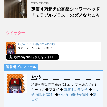
2022/03/06
定価４万超えの高級シャワーヘッド
「ミラブルプラス」のダメなところ
ツイッター
やなあ・・ぅ @yanayanalily
ヴァージョンふぉーイエア！
運営者プロフィール
やなう
将来の夢は赤字垂れ流しのカフェ経営です(
｀ー´)ノ ◆
ブログ
◆
真夜中のランチ
◆
ヨッ
チの酒場 DQ11
◆
やなうの奇妙な冒険
◆
家
ログ