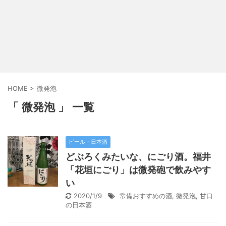
HOME
>
微発泡
「 微発泡 」 一覧
ビール・日本酒
どぶろくみたいな、にごり酒。福井
「花垣にごり」は微発砲で飲みやす
い
2020/1/9
常備おすすめの酒
,
微発泡
,
甘口
の日本酒