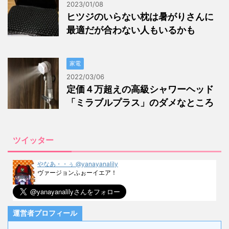
2023/01/08
ヒツジのいらない枕は暑がりさんに
最適だが合わない人もいるかも
家電
2022/03/06
定価４万超えの高級シャワーヘッド
「ミラブルプラス」のダメなところ
ツイッター
やなあ・・ぅ @yanayanalily
ヴァージョンふぉーイエア！
運営者プロフィール