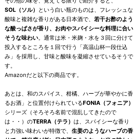
その他の味を、覚えてる限りで紹介すると、
SOL（ソル）
という白い瓶のものは、フレッシュな
酸味と複雑な香りがある日本酒で、
若干お酢のよう
な酸っぱさが香り、お肉やスパイシーな料理に合い
そうな味わい
。通常は米・米麹・水を３回に分けて
投入するところを１回で行う「高温山杯一段仕込
み」を採用し、甘味と酸味を凝縮させているそうで
す。
Amazonだと以下の商品です。
あとは、和のスパイス、柑橘、ハーブが華やかに香
るお酒」と位置付けられている
FONIA（フォニア）
シリーズ（そろそろ名前で混乱してきたので
は・・）の
TERRA（テラ）
は、スパイシーな香り
と力強い味わいが特徴で、
生姜のようなハーブの香