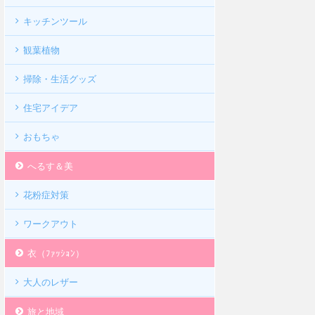
キッチンツール
観葉植物
掃除・生活グッズ
住宅アイデア
おもちゃ
へるす＆美
花粉症対策
ワークアウト
衣（ﾌｧｯｼｮﾝ）
大人のレザー
旅と地域