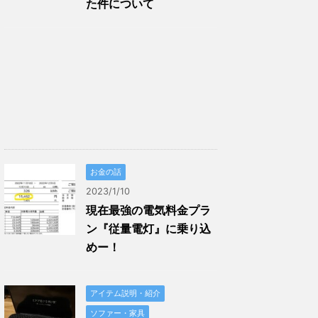
た件について
お金の話
2023/1/10
現在最強の電気料金プラ
ン『従量電灯』に乗り込
めー！
アイテム説明・紹介
ソファー・家具