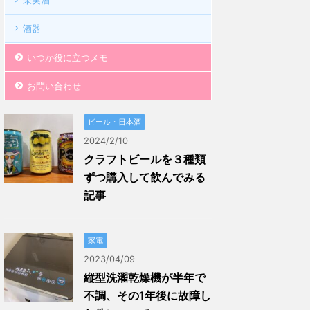
果実酒
酒器
いつか役に立つメモ
お問い合わせ
ビール・日本酒
2024/2/10
クラフトビールを３種類
ずつ購入して飲んでみる
記事
家電
2023/04/09
縦型洗濯乾燥機が半年で
不調、その1年後に故障し