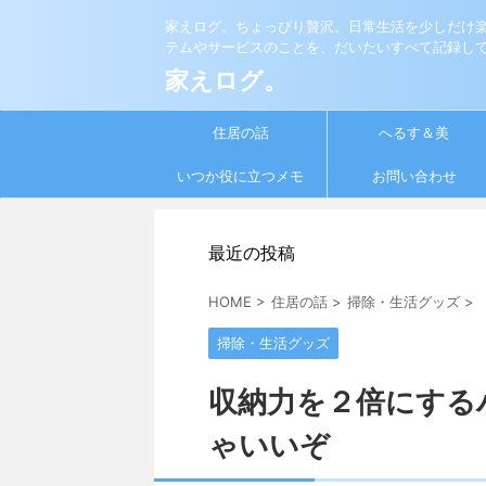
家えログ。ちょっぴり贅沢。日常生活を少しだけ
テムやサービスのことを、だいたいすべて記録し
家えログ。
住居の話
へるす＆美
いつか役に立つメモ
お問い合わせ
最近の投稿
HOME
>
住居の話
>
掃除・生活グッズ
>
掃除・生活グッズ
収納力を２倍にする
ゃいいぞ