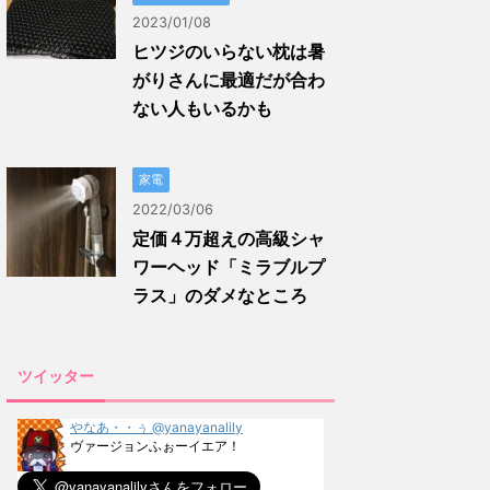
2023/01/08
ヒツジのいらない枕は暑
がりさんに最適だが合わ
ない人もいるかも
家電
2022/03/06
定価４万超えの高級シャ
ワーヘッド「ミラブルプ
ラス」のダメなところ
ツイッター
やなあ・・ぅ @yanayanalily
ヴァージョンふぉーイエア！