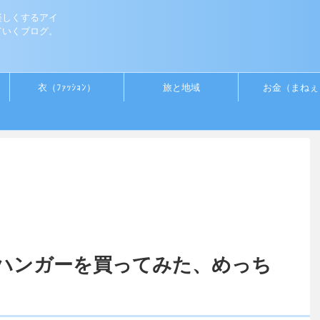
楽しくするアイ
ていくブログ。
衣（ﾌｧｯｼｮﾝ）
旅と地域
お金（まねぇ
ハンガーを買ってみた、めっち