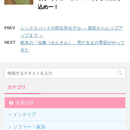
込めー！
PREV
シックスパッドの部位別モデル ～ 腹筋からヒップア
ップまで ～
NEXT
栃木の「仙禽（せんきん）」雪だるまの季節がやって
きた
カテゴリ
住居の話
インテリア
ソファー・家具